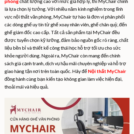
phòng
chất lượng cao với mức giá hợp lý, thì MyChair chính
là lựa chọn lý tưởng. Với nhiều năm kinh nghiệm trong lĩnh
vực nội thất văn phòng, MyChair tự hào là đơn vị phân phối
các dòng ghế uy tín từ ghế xoay nhân viên, ghế chân quỳ, đến
ghế giám đốc cao cấp. Tất cả sản phẩm tại MyChair đều
được tuyển chọn kỹ lưỡng, đảm bảo nguồn gốc rõ ràng, chất
liệu bền bỉ và thiết kế công thái học hỗ trợ tối ưu cho sức
khỏe người dùng. Ngoài ra, MyChair còn mang đến chính
sách giá cạnh tranh, dịch vụ hậu mãi chuyên nghiệp và hỗ trợ
giao hàng tận nơi trên toàn quốc. Hãy để
Nội thất MyChair
đồng hành cùng bạn kiến tạo không gian làm việc hiện đại,
thoải mái và hiệu quả.