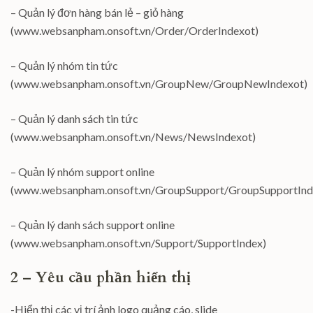
– Quản lý đơn hàng bán lẻ – giỏ hàng
(www.websanpham.onsoft.vn/Order/OrderIndexot)
– Quản lý nhóm tin tức
(www.websanpham.onsoft.vn/GroupNew/GroupNewIndexot)
– Quản lý danh sách tin tức
(www.websanpham.onsoft.vn/News/NewsIndexot)
– Quản lý nhóm support online
(www.websanpham.onsoft.vn/GroupSupport/GroupSupportInd
– Quản lý danh sách support online
(www.websanpham.onsoft.vn/Support/SupportIndex)
2 – Yêu cầu phần hiển thị
-Hiển thị các vị trí ảnh logo quảng cáo, slide