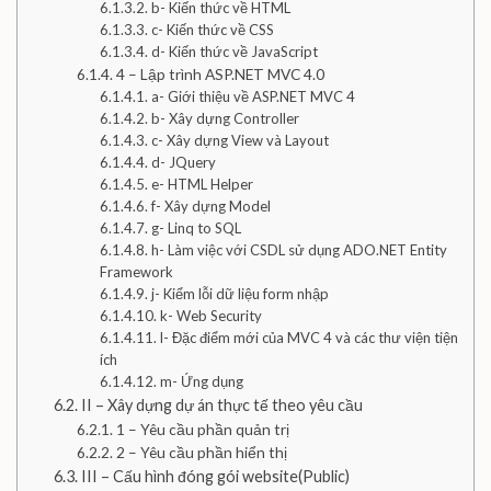
b- Kiến thức về HTML
c- Kiến thức về CSS
d- Kiến thức về JavaScript
4 – Lập trình ASP.NET MVC 4.0
a- Giới thiệu về ASP.NET MVC 4
b- Xây dựng Controller
c- Xây dựng View và Layout
d- JQuery
e- HTML Helper
f- Xây dựng Model
g- Linq to SQL
h- Làm việc với CSDL sử dụng ADO.NET Entity
Framework
j- Kiểm lỗi dữ liệu form nhập
k- Web Security
l- Đặc điểm mới của MVC 4 và các thư viện tiện
ích
m- Ứng dụng
II – Xây dựng dự án thực tế theo yêu cầu
1 – Yêu cầu phần quản trị
2 – Yêu cầu phần hiển thị
III – Cấu hình đóng gói website(Public)